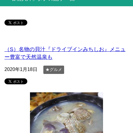
（S）名物の貝汁『ドライブインみちしお』メニュ
ー豊富で天然温泉も
2020年1月18日
★グルメ