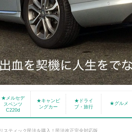
★メルセデ
★キャンピ
★ドライ
★グルメ
スベンツ
ングカー
ブ・旅行
C220d
リスティック民法を購入！民法改正完全対応版