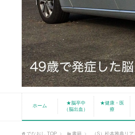
★脳卒中
★健康・医
ホーム
（脳出血）
療
でなおし
TOP
書籍
（S）松本雅典リア