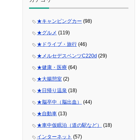
★キャンピングカー
(98)
★グルメ
(119)
★ドライブ・旅行
(46)
★メルセデスベンツC220d
(29)
★健康・医療
(64)
★大腸憩室
(2)
★日帰り温泉
(18)
★脳卒中（脳出血）
(44)
★自動車
(13)
★車中仮眠泊（道の駅など）
(18)
インターネット
(57)