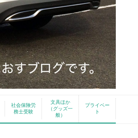
文具ほか
社会保険労
プライベー
（グッズ一
務士受験
ト
般）